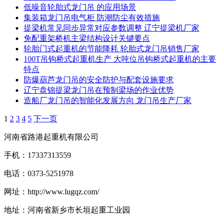
低噪音轮胎式龙门吊 的应用场景
集装箱龙门吊电气柜 防潮防尘有效措施
提梁机常见同步异常对应参数调整 辽宁提梁机厂家
免配重架桥机主梁结构设计关键要点
轮胎门式起重机的节能降耗 轮胎式龙门吊销售厂家
100T吊钩桥式起重机生产 大吨位吊钩桥式起重机的主要
特点
防爆葫芦龙门吊的安全防护与配套设施要求
辽宁盘锦提梁龙门吊在预制梁场的作业优势
造船厂龙门吊的智能化发展方向 龙门吊生产厂家
1
2
3
4
5
下一页
河南省路港起重机有限公司
手机：17337313559
电话：0373-5251978
网址：http://www.lugqz.com/
地址：河南省新乡市长垣起重工业园