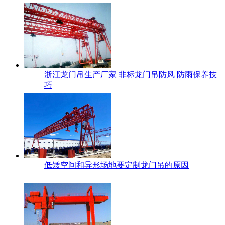
浙江龙门吊生产厂家 非标龙门吊防风 防雨保养技
巧
低矮空间和异形场地要定制龙门吊的原因