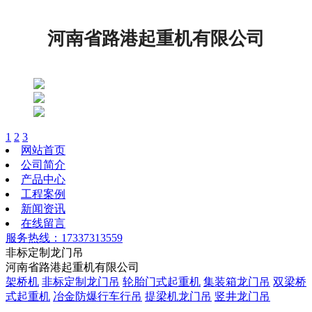
河南省路港起重机有限公司
1
2
3
网站首页
公司简介
产品中心
工程案例
新闻资讯
在线留言
服务热线：17337313559
非标定制龙门吊
河南省路港起重机有限公司
架桥机
非标定制龙门吊
轮胎门式起重机
集装箱龙门吊
双梁桥
式起重机
冶金防爆行车行吊
提梁机龙门吊
竖井龙门吊